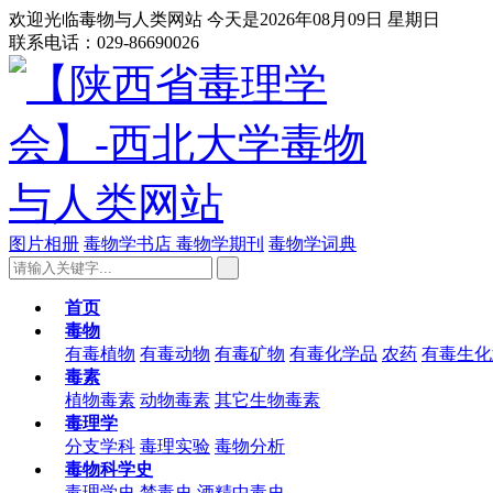
欢迎光临毒物与人类网站 今天是2026年08月09日 星期日
联系电话：029-86690026
图片相册
毒物学书店
毒物学期刊
毒物学词典
首页
毒物
有毒植物
有毒动物
有毒矿物
有毒化学品
农药
有毒生化
毒素
植物毒素
动物毒素
其它生物毒素
毒理学
分支学科
毒理实验
毒物分析
毒物科学史
毒理学史
禁毒史
酒精中毒史