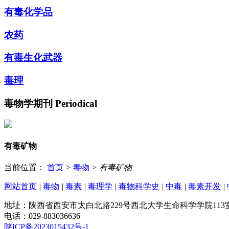
有毒化学品
农药
有毒生化武器
毒理
毒物学期刊
Periodical
有毒矿物
当前位置：
首页
>
毒物
>
有毒矿物
网站首页
|
毒物
|
毒素
|
毒理学
|
毒物科学史
|
中毒
|
毒素开发
|
地址：陕西省西安市太白北路229号西北大学生命科学学院113
电话：029-883036636
陕ICP备2023015432号-1