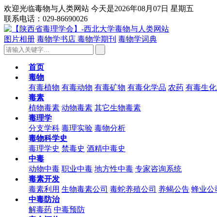
欢迎光临毒物与人类网站 今天是2026年08月07日 星期五
联系电话：029-86690026
图片相册
毒物学书店
毒物学期刊
毒物学词典
首页
毒物
有毒植物
有毒动物
有毒矿物
有毒化学品
农药
有毒生化
毒素
植物毒素
动物毒素
其它生物毒素
毒理学
分支学科
毒理实验
毒物分析
毒物科学史
毒理学史
禁毒史
酒精中毒史
中毒
动物中毒
职业中毒
地方性中毒
专家咨询系统
毒素开发
毒素利用
生物毒素公司
毒蛇养殖公司
养蝎公告
蜂业公
中毒防治
解毒药
中毒预防