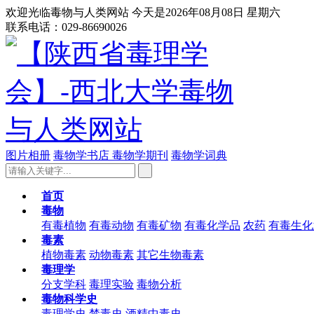
欢迎光临毒物与人类网站 今天是2026年08月08日 星期六
联系电话：029-86690026
图片相册
毒物学书店
毒物学期刊
毒物学词典
首页
毒物
有毒植物
有毒动物
有毒矿物
有毒化学品
农药
有毒生化
毒素
植物毒素
动物毒素
其它生物毒素
毒理学
分支学科
毒理实验
毒物分析
毒物科学史
毒理学史
禁毒史
酒精中毒史