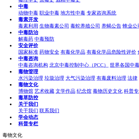
中毒
动物中毒
职业中毒
地方性中毒
专家咨询系统
毒素开发
毒素利用
生物毒素公司
毒蛇养殖公司
养蝎公告
蜂业公
中毒防治
解毒药
中毒预防
安全评价
国家标准
药物安全
有毒化学品
有毒化学品危险性评价
中毒咨询
中毒咨询机构
北京中毒控制中心（PCC）
世界各国中
毒物管理
水污染治理
垃圾治理
大气污染治理
有毒废料治理
法律
毒物文化
博物馆
艺术收藏
文学作品
纪念馆
毒物历史文化
科普专
毒草防控
关于我们
关于我们
联系我们
学会动态
科普专栏
毒物文化