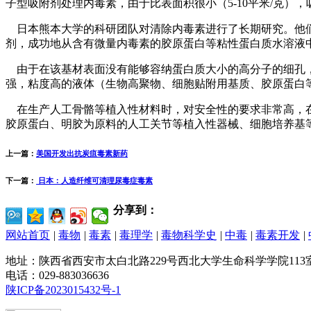
子型吸附剂处理内毒素，由于比表面积很小（5-10平米/克
日本熊本大学的科研团队对清除内毒素进行了长期研究。他们以
剂，成功地从含有微量内毒素的胶原蛋白等粘性蛋白质水溶
由于在该基材表面没有能够容纳蛋白质大小的高分子的细孔，
强，粘度高的液体（生物高聚物、细胞贴附用基质、胶原蛋白
在生产人工骨骼等植入性材料时，对安全性的要求非常高，在
胶原蛋白、明胶为原料的人工关节等植入性器械、细胞培养基
上一篇：
美国开发出抗炭疽毒素新药
下一篇：
日本：人造纤维可清理尿毒症毒素
分享到：
网站首页
|
毒物
|
毒素
|
毒理学
|
毒物科学史
|
中毒
|
毒素开发
|
地址：陕西省西安市太白北路229号西北大学生命科学学院113
电话：029-883036636
陕ICP备2023015432号-1