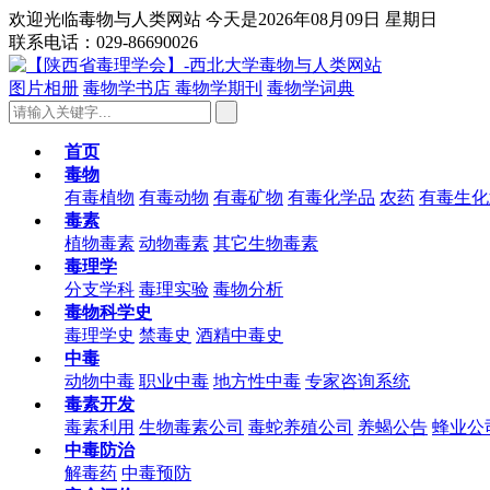
欢迎光临毒物与人类网站 今天是2026年08月09日 星期日
联系电话：029-86690026
图片相册
毒物学书店
毒物学期刊
毒物学词典
首页
毒物
有毒植物
有毒动物
有毒矿物
有毒化学品
农药
有毒生化
毒素
植物毒素
动物毒素
其它生物毒素
毒理学
分支学科
毒理实验
毒物分析
毒物科学史
毒理学史
禁毒史
酒精中毒史
中毒
动物中毒
职业中毒
地方性中毒
专家咨询系统
毒素开发
毒素利用
生物毒素公司
毒蛇养殖公司
养蝎公告
蜂业公
中毒防治
解毒药
中毒预防